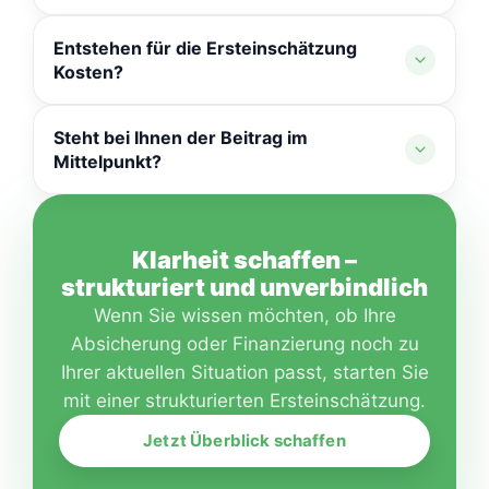
Entscheidungen treffen wir gemeinsam – und
Typisch sind gewachsene Vertragsstrukturen
nur dort, wo es fachlich sinnvoll ist.
Entstehen für die Ersteinschätzung
über mehrere Jahre, unterschiedliche Anbieter
Kosten?
ohne Abstimmung oder unklare Prioritäten. Wir
sorgen für Klarheit und eine saubere Struktur.
Die erste Einordnung ist kostenfrei und
Steht bei Ihnen der Beitrag im
unverbindlich. Sie dient ausschließlich dazu,
Mittelpunkt?
Ihre Situation strukturiert zu betrachten.
Unser Fokus liegt auf stimmiger Absicherung.
Beiträge werden selbstverständlich
Klarheit schaffen –
berücksichtigt – immer im Verhältnis zu
strukturiert und unverbindlich
Leistung, Bedingungen und Gesamtsystem.
Wenn Sie wissen möchten, ob Ihre
Absicherung oder Finanzierung noch zu
Ihrer aktuellen Situation passt, starten Sie
mit einer strukturierten Ersteinschätzung.
Jetzt Überblick schaffen