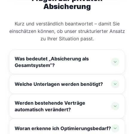
Absicherung
Versicherungsmakler GmbH
Kurz und verständlich beantwortet – damit Sie
einschätzen können, ob unser strukturierter Ansatz
zu Ihrer Situation passt.
Was bedeutet „Absicherung als
Gesamtsystem“?
Einzelne Verträge können für sich sinnvoll
Welche Unterlagen werden benötigt?
wirken. Entscheidend ist jedoch, wie sie
zusammenwirken. Wir betrachten Struktur,
Für den Einstieg genügen wenige
Prioritäten und Abstimmung – damit Ihre
Werden bestehende Verträge
Basisangaben. Im weiteren Verlauf klären wir
Absicherung nachvollziehbar aufgebaut ist und
automatisch verändert?
strukturiert, welche Informationen sinnvoll sind
im Ernstfall greift.
– Schritt für Schritt.
Nein. Zunächst erfolgt die Einordnung.
Woran erkenne ich Optimierungsbedarf?
Empfehlungen sprechen wir transparent aus.