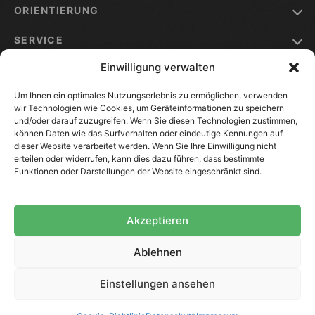
ORIENTIERUNG
SERVICE
Einwilligung verwalten
ELSTERWERDA & UMGEBUNG
Um Ihnen ein optimales Nutzungserlebnis zu ermöglichen, verwenden
wir Technologien wie Cookies, um Geräteinformationen zu speichern
und/oder darauf zuzugreifen. Wenn Sie diesen Technologien zustimmen,
können Daten wie das Surfverhalten oder eindeutige Kennungen auf
dieser Website verarbeitet werden. Wenn Sie Ihre Einwilligung nicht
192
Bewertungen auf ProvenExpert.com
erteilen oder widerrufen, kann dies dazu führen, dass bestimmte
Funktionen oder Darstellungen der Website eingeschränkt sind.
VOMA Assekuranz
Versicherungsmakler GmbH
Akzeptieren
Bedarfsgerechte Beratung
Persönlicher Ansprechpartner
Ablehnen
Zugriff auf Top-Versicherer
Regional verwurzelt
Einstellungen ansehen
© 2026 VOMA Assekuranz GmbH
·
Erstinformation
·
Impressum
·
Datenschutz
·
Cookie-Richtlinie (EU)