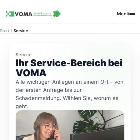
Zum
Zum Inhalt springen
Inhalt
Menü
springen
Start
/
Service
Service
Ihr Service-Bereich bei
VOMA
Alle wichtigen Anliegen an einem Ort – von
der ersten Anfrage bis zur
Schadenmeldung. Wählen Sie, worum es
geht.