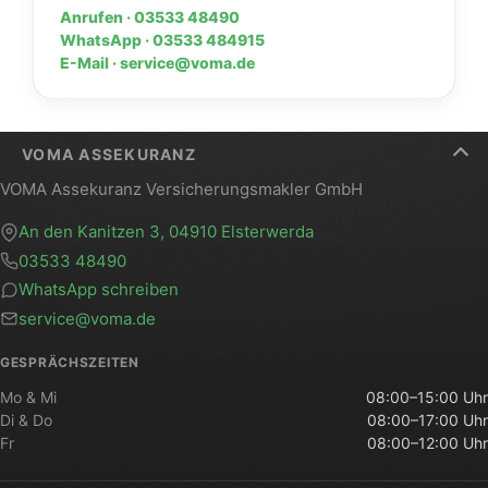
Anrufen · 03533 48490
WhatsApp · 03533 484915
E-Mail · service@voma.de
VOMA ASSEKURANZ
VOMA Assekuranz Versicherungsmakler GmbH
An den Kanitzen 3, 04910 Elsterwerda
03533 48490
WhatsApp schreiben
service@voma.de
GESPRÄCHSZEITEN
Mo & Mi
08:00–15:00 Uhr
Di & Do
08:00–17:00 Uhr
Fr
08:00–12:00 Uhr