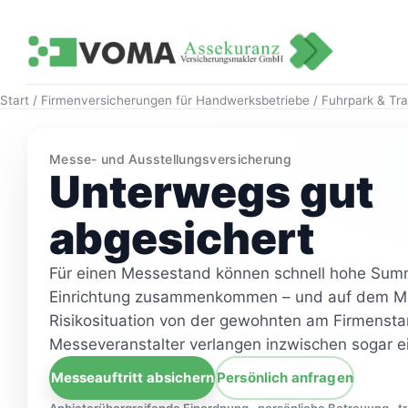
Zum
Zum Inhalt springen
Inhalt
springen
Start
/
Firmenversicherungen für Handwerksbetriebe
/
Fuhrpark & Tr
Messe- und Ausstellungsversicherung
Unterwegs gut
abgesichert
Für einen Messestand können schnell hohe Sum
Einrichtung zusammenkommen – und auf dem Me
Risikosituation von der gewohnten am Firmenst
Messeveranstalter verlangen inzwischen sogar 
Messeauftritt absichern
Persönlich anfragen