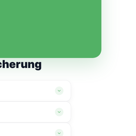
cherung
tellte, der ausdrücklich
rend des Hin- und