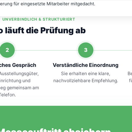
rung für eingesetzte Mitarbeiter mitgedacht.
UNVERBINDLICH & STRUKTURIERT
o läuft die Prüfung ab
2
3
iches Gespräch
Verständliche Einordnung
Ausstellungsgüter,
Sie erhalten eine klare,
Be
inrichtung und
nachvollziehbare Empfehlung.
f
weg gemeinsam am
Telefon.