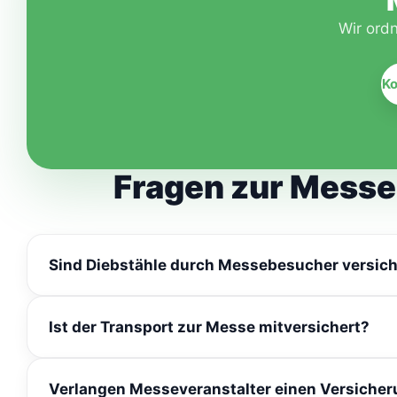
Wir ordn
Ko
Fragen zur Messe
Sind Diebstähle durch Messebesucher versich
Ja, Diebstahl durch Dritte zählt zu den typischen ver
Ist der Transport zur Messe mitversichert?
ausgeschlossen ist.
Ja, der Versicherungsschutz gilt ausdrücklich für 
Verlangen Messeveranstalter einen Versiche
Rücktransports.