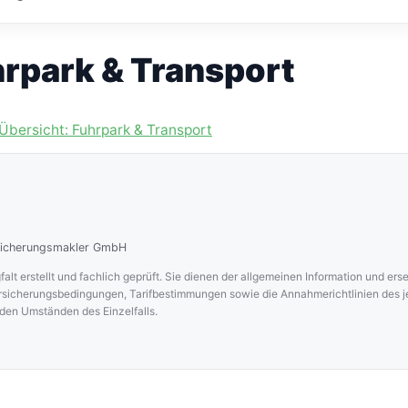
nder Versicherungsschutz kann Voraussetzung für die Standa
rpark & Transport
Übersicht: Fuhrpark & Transport
sicherungsmakler GmbH
falt erstellt und fachlich geprüft. Sie dienen der allgemeinen Information und er
ersicherungsbedingungen, Tarifbestimmungen sowie die Annahmerichtlinien des 
 den Umständen des Einzelfalls.