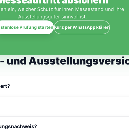
Messeauftritt absichern
en ein, welcher Schutz für Ihren Messestand und Ihre
Ausstellungsgüter sinnvoll ist.
stenlose Prüfung starten
Kurz per WhatsApp klären
- und Ausstellungsversi
ert?
sicherten Gefahren – anders als Diebstahl durch eigene Anges
die Messe- und Ausstellungsgüter während der Messe UND wäh
rungsnachweis?