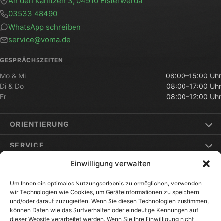
An den Kanitzen 3, 04910 Elsterwerda
03533 48490
WhatsApp schreiben
service@voma.de
GESPRÄCHSZEITEN
Mo & Mi
08:00–15:00 Uhr
Di & Do
08:00–17:00 Uhr
Fr
08:00–12:00 Uhr
ORIENTIERUNG
SERVICE
Einwilligung verwalten
ELSTERWERDA & UMGEBUNG
Um Ihnen ein optimales Nutzungserlebnis zu ermöglichen, verwenden
wir Technologien wie Cookies, um Geräteinformationen zu speichern
und/oder darauf zuzugreifen. Wenn Sie diesen Technologien zustimmen,
können Daten wie das Surfverhalten oder eindeutige Kennungen auf
dieser Website verarbeitet werden. Wenn Sie Ihre Einwilligung nicht