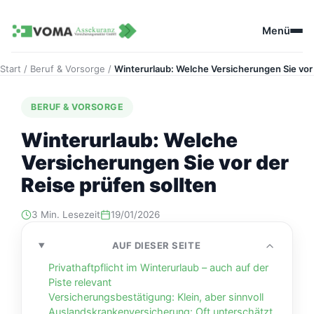
Zum
Zum Inhalt springen
Inhalt
Menü
springen
Start
/
Beruf & Vorsorge
/
Winterurlaub: Welche Versicherungen Sie vor 
BERUF & VORSORGE
Winterurlaub: Welche
Versicherungen Sie vor der
Reise prüfen sollten
3 Min. Lesezeit
19/01/2026
AUF DIESER SEITE
Privathaftpflicht im Winterurlaub – auch auf der
Piste relevant
Versicherungsbestätigung: Klein, aber sinnvoll
Auslandskrankenversicherung: Oft unterschätzt,