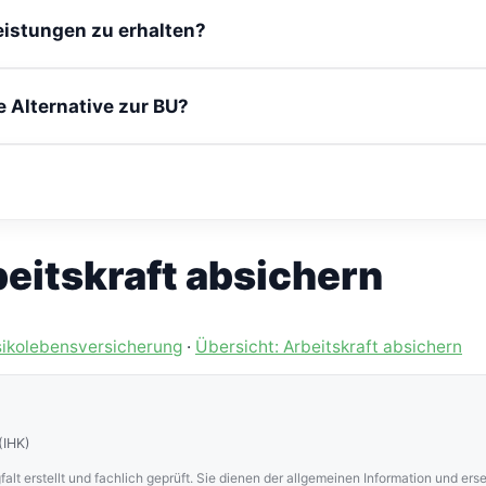
eistungen zu erhalten?
 Sie noch arbeiten gehen können – allein die Diagnose einer 
 Alternative zur BU?
n nicht oder nur mit Ausschluss möglich ist, kann sie eine A
Vorsorgeaufwendungen als Sonderausgaben absetzbar, die Aus
eitskraft absichern
sikolebensversicherung
·
Übersicht: Arbeitskraft absichern
(IHK)
falt erstellt und fachlich geprüft. Sie dienen der allgemeinen Information und er