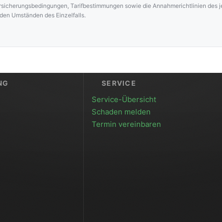
ersicherungsbedingungen, Tarifbestimmungen sowie die Annahmerichtlinien des 
 den Umständen des Einzelfalls.
NG
SERVICE
Service-Übersicht
Schaden melden
Termin vereinbaren