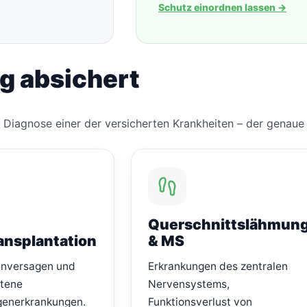
Schutz einordnen lassen
→
g absichert
 Diagnose einer der versicherten Krankheiten – der genaue K
Querschnittslähmun
ansplantation
& MS
enversagen und
Erkrankungen des zentralen
ttene
Nervensystems,
generkrankungen.
Funktionsverlust von