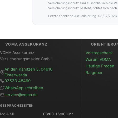
Versicherungsschutz sind ausschließlich die V
Versicherungsschutz besteht, richtet sich nach
Letzte fachliche Aktualisierung: 08/07/2026
VOMA ASSEKURANZ
ORIENTIERU
VOMA Assekuranz
Vertragscheck
Versicherungsmakler GmbH
Warum VOMA
Häufige Fragen
An den Kanitzen 3, 04910
Ratgeber
Elsterwerda
03533 48490
WhatsApp schreiben
service@voma.de
GESPRÄCHSZEITEN
Mo & Mi
08:00–15:00 Uhr