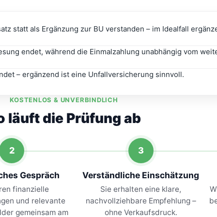
z statt als Ergänzung zur BU verstanden – im Idealfall ergänze
esung endet, während die Einmalzahlung unabhängig vom weitere
ndet – ergänzend ist eine Unfallversicherung sinnvoll.
KOSTENLOS & UNVERBINDLICH
o läuft die Prüfung ab
2
3
iches Gespräch
Verständliche Einschätzung
ren finanzielle
Sie erhalten eine klare,
W
ngen und relevante
nachvollziehbare Empfehlung –
be
ilder gemeinsam am
ohne Verkaufsdruck.