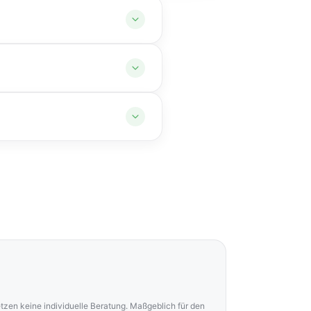
versicherten Erkrankung löst
lternative sein. Im Idealfall
zahlung selbst ist
setzen keine individuelle Beratung. Maßgeblich für den