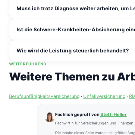
Muss ich trotz Diagnose weiter arbeiten, um L
Nein, die Einmalzahlung erfolgt unabhängig davon, ob
Ist die Schwere-Krankheiten-Absicherung eine
die Leistung aus.
Für Personen, deren BU-Abschluss wegen Vorerkrankunge
Wie wird die Leistung steuerlich behandelt?
ergänzen sich beide Absicherungen.
WEITERFÜHREND
Die Beiträge sind im Rahmen der Höchstbeträge für 
einkommensteuerfrei.
Weitere Themen zu Arb
Berufsunfähigkeitsversicherung
·
Unfallversicherung
·
Ri
Fachlich geprüft von
Steffi Heller
Fachwirtin für Versicherungen und Finanzen 
Die Inhalte dieser Seite wurden mit größter Sorg