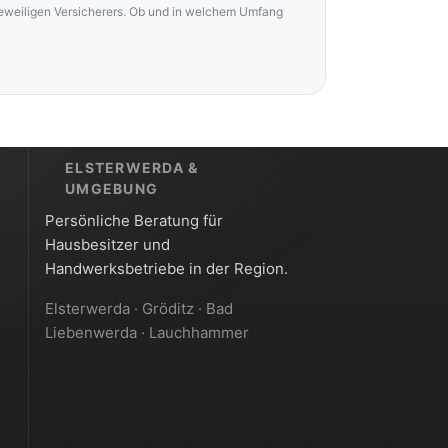
jeweiligen Versicherers. Ob und in welchem Umfang
ELSTERWERDA &
UMGEBUNG
Persönliche Beratung für
Hausbesitzer und
Handwerksbetriebe in der Region.
Elsterwerda · Gröditz · Bad
Liebenwerda · Lauchhammer