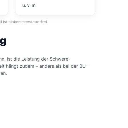
u. v. m.
l ist einkommensteuerfrei.
ng
n, ist die Leistung der Schwere-
eit hängt zudem – anders als bei der BU –
gen.