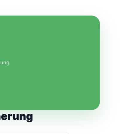
zung
herung