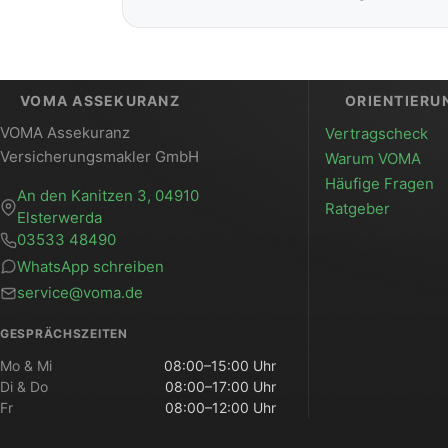
VOMA ASSEKURANZ
ORIENTIERU
VOMA Assekuranz
Vertragscheck
Versicherungsmakler GmbH
Warum VOMA
Häufige Fragen
An den Kanitzen 3, 04910
Ratgeber
Elsterwerda
03533 48490
WhatsApp schreiben
service@voma.de
GESPRÄCHSZEITEN
Mo & Mi
08:00–15:00 Uhr
Di & Do
08:00–17:00 Uhr
Fr
08:00–12:00 Uhr