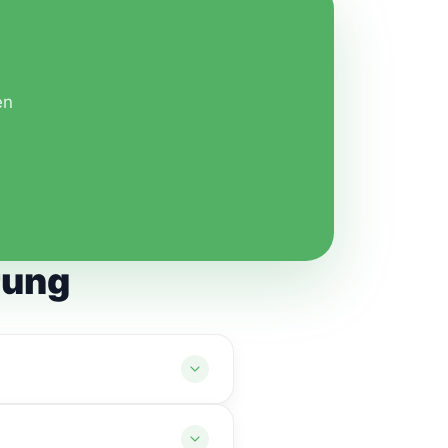
en
rung
durch das Bundesamt für