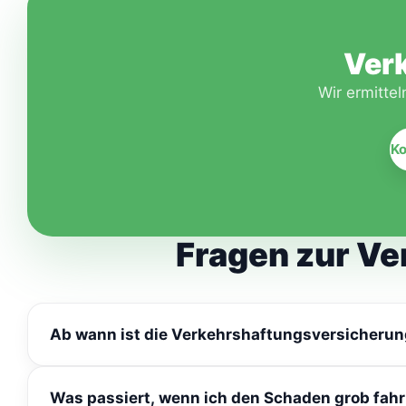
Ver
Wir ermitte
Ko
Fragen zur V
Ab wann ist die Verkehrshaftungsversicherung
Für Fahrzeuge oder Gespanne mit mehr als 3,5 t Gesam
Was passiert, wenn ich den Schaden grob fahr
Güterverkehr und Voraussetzung für die Gewerbeanme