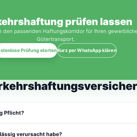
kehrshaftung prüfen lassen
ln den passenden Haftungskorridor für Ihren gewerblich
Gütertransport.
stenlose Prüfung starten
Kurz per WhatsApp klären
erkehrshaftungsversiche
 Pflicht?
tgewicht ist sie gesetzlich vorgeschrieben, kontrollierbar 
lässig verursacht habe?
ldung als Frachtführer.