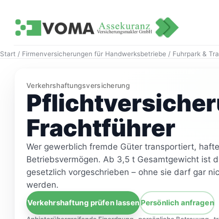
Zum
Zum Inhalt springen
Inhalt
springen
Start
/
Firmenversicherungen für Handwerksbetriebe
/
Fuhrpark & Tr
Verkehrshaftungsversicherung
Pflichtversicher
Frachtführer
Wer gewerblich fremde Güter transportiert, haft
Betriebsvermögen. Ab 3,5 t Gesamtgewicht ist d
gesetzlich vorgeschrieben – ohne sie darf gar nic
werden.
Verkehrshaftung prüfen lassen
Persönlich anfragen