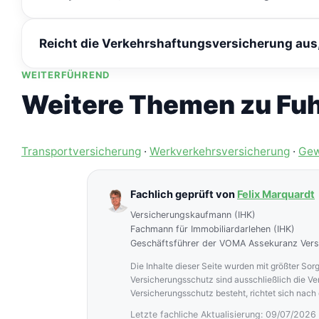
In diesem Fall kann es zu einer Haftungsdurchbrechu
Reicht die Verkehrshaftungsversicherung aus
Warenwert, und die Verkehrshaftungsversicherung ist 
WEITERFÜHREND
Nicht immer – da die Haftung der Höhe nach begrenzt
Transportversicherung aus Sicht des Warenbesitzers s
Weitere Themen zu Fuh
Transportversicherung
·
Werkverkehrsversicherung
·
Gew
Fachlich geprüft von
Felix Marquardt
Versicherungskaufmann (IHK)
Fachmann für Immobiliardarlehen (IHK)
Geschäftsführer der VOMA Assekuranz Ver
Die Inhalte dieser Seite wurden mit größter Sorg
Versicherungsschutz sind ausschließlich die V
Versicherungsschutz besteht, richtet sich nach
Letzte fachliche Aktualisierung: 09/07/2026