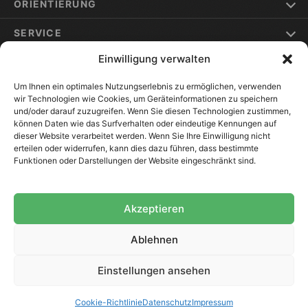
ORIENTIERUNG
SERVICE
Einwilligung verwalten
ELSTERWERDA & UMGEBUNG
Um Ihnen ein optimales Nutzungserlebnis zu ermöglichen, verwenden
wir Technologien wie Cookies, um Geräteinformationen zu speichern
und/oder darauf zuzugreifen. Wenn Sie diesen Technologien zustimmen,
können Daten wie das Surfverhalten oder eindeutige Kennungen auf
dieser Website verarbeitet werden. Wenn Sie Ihre Einwilligung nicht
192
Bewertungen auf ProvenExpert.com
erteilen oder widerrufen, kann dies dazu führen, dass bestimmte
Funktionen oder Darstellungen der Website eingeschränkt sind.
VOMA Assekuranz
Versicherungsmakler GmbH
Akzeptieren
Bedarfsgerechte Beratung
Persönlicher Ansprechpartner
Ablehnen
Zugriff auf Top-Versicherer
Regional verwurzelt
Einstellungen ansehen
© 2026 VOMA Assekuranz GmbH
·
Erstinformation
·
Impressum
·
Datenschutz
·
Cookie-Richtlinie (EU)
Cookie-Richtlinie
Datenschutz
Impressum