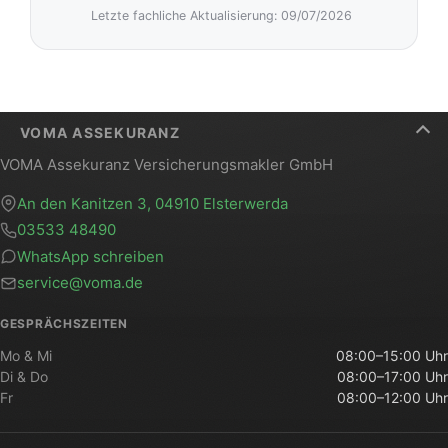
Letzte fachliche Aktualisierung: 09/07/2026
VOMA ASSEKURANZ
VOMA Assekuranz Versicherungsmakler GmbH
An den Kanitzen 3, 04910 Elsterwerda
03533 48490
WhatsApp schreiben
service@voma.de
GESPRÄCHSZEITEN
Mo & Mi
08:00–15:00 Uhr
Di & Do
08:00–17:00 Uhr
Fr
08:00–12:00 Uhr