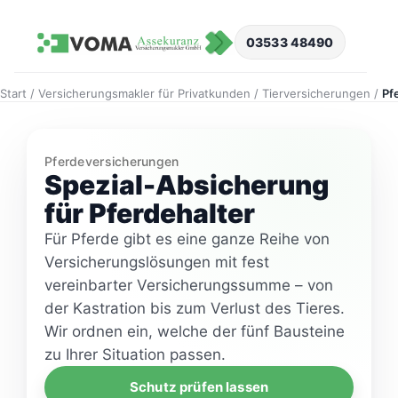
Zum
Inhalt
03533 48490
springen
Start
/
Versicherungsmakler für Privatkunden
/
Tierversicherungen
/
Pf
Pferdeversicherungen
Spezial-Absicherung
für Pferdehalter
Für Pferde gibt es eine ganze Reihe von
Versicherungslösungen mit fest
vereinbarter Versicherungssumme – von
der Kastration bis zum Verlust des Tieres.
Wir ordnen ein, welche der fünf Bausteine
zu Ihrer Situation passen.
Schutz prüfen lassen