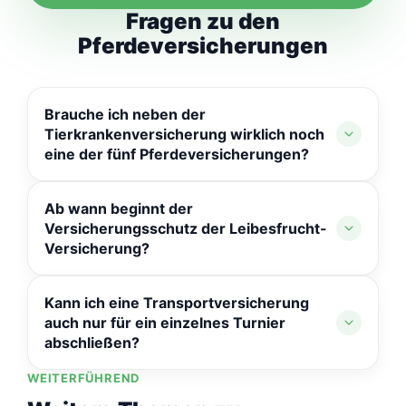
Fragen zu den
Pferdeversicherungen
Brauche ich neben der
Tierkrankenversicherung wirklich noch
eine der fünf Pferdeversicherungen?
Das hängt vom individuellen Risiko ab. Die
Ab wann beginnt der
Tierkrankenversicherung deckt laufende
Versicherungsschutz der Leibesfrucht-
Behandlungskosten, die Pferdeversicherungen
Versicherung?
dagegen einmalige, existenzielle Ereignisse wie
Tod, Diebstahl oder Komplikationen bei einer
Im Regelfall ab dem 7. Trächtigkeitsmonat, mit
Kann ich eine Transportversicherung
Kastration – beide Absicherungsarten ergänzen
Wirkung bis nach der Geburt – der genaue
auch nur für ein einzelnes Turnier
sich, ersetzen sich aber nicht.
postnatale Zeitraum variiert je nach Anbieter.
abschließen?
WEITERFÜHREND
Ja, die Transport- und Diebstahlversicherung
ist auch als kurzfristige Variante für einzelne